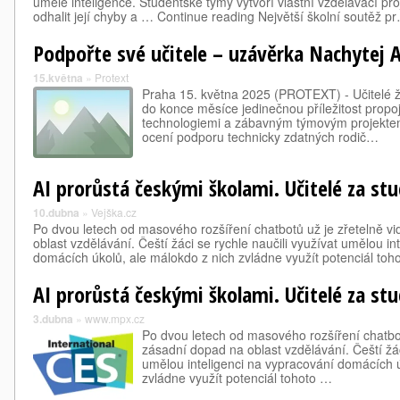
umělé inteligence. Studentské týmy vytvoří vlastní vzdělávací pro
odhalit její chyby a … Continue reading Největší školní soutěž p
Podpořte své učitele – uzávěrka Nachytej A
15.května
»
Protext
Praha 15. května 2025 (PROTEXT) - Učitelé ž
do konce měsíce jedinečnou příležitost propoj
technologiemi a zábavným týmovým projektem. 
ocení podporu technicky zdatných rodič…
AI prorůstá českými školami. Učitelé za st
10.dubna
»
Vejška.cz
Po dvou letech od masového rozšíření chatbotů už je zřetelně vi
oblast vzdělávání. Čeští žáci se rychle naučili využívat umělou in
domácích úkolů, ale málokdo z nich zvládne využít potenciál toh
AI prorůstá českými školami. Učitelé za st
3.dubna
»
www.mpx.cz
Po dvou letech od masového rozšíření chatbotů
zásadní dopad na oblast vzdělávání. Čeští žác
umělou inteligenci na vypracování domácích ú
zvládne využít potenciál tohoto …