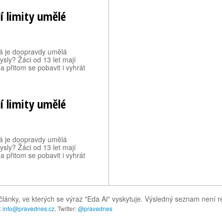
í limity umělé
á je doopravdy umělá
ysly? Žáci od 13 let mají
, a přitom se pobavit i vyhrát
í limity umělé
á je doopravdy umělá
ysly? Žáci od 13 let mají
, a přitom se pobavit i vyhrát
články, ve kterých se výraz "Eda Ai" vyskytuje. Výsledný seznam není r
:
info@pravednes.cz
, Twitter:
@pravednes