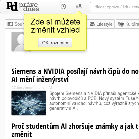
Zde si můžete
Souhrn
Moje
Z domova
Lifestyle
Kultúr
změnit vzhled
Eda Ai
OK, rozumím
Siemens a NVIDIA posílají návrh čipů do no
AI mění inženýrství
27.července
»
Jarvis AI
Spojení Siemens a NVIDIA přináší agentické 
návrh polovodičů a PCB. Nový systém Fuse
autonomní validaci návrhů, což výrazně zrych
generativní AI.
Proč studentům AI zhoršuje známky a jak t
změnit