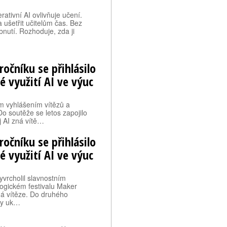
tivní AI ovlivňuje učení.
a ušetřit učitelům čas. Bez
bnutí. Rozhoduje, zda ji
očníku se přihlásilo
é využití AI ve výuc
ím vyhlášením vítězů a
o soutěže se letos zapojilo
 AI zná vítě…
očníku se přihlásilo
é využití AI ve výuc
yvrcholil slavnostním
ogickém festivalu Maker
ná vítěze. Do druhého
kty uk…