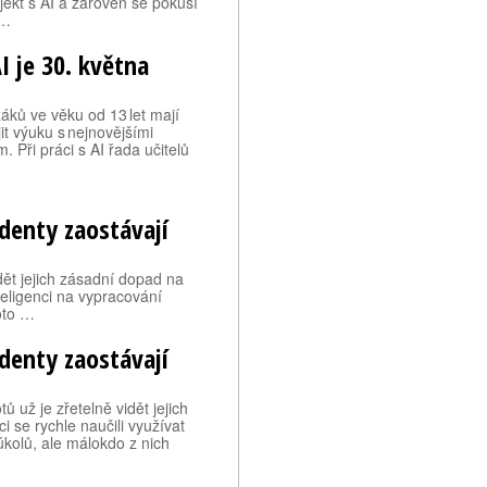
jekt s AI a zároveň se pokusí
r…
I je 30. května
áků ve věku od 13 let mají
it výuku s nejnovějšími
Při práci s AI řada učitelů
udenty zaostávají
dět jejich zásadní dopad na
teligenci na vypracování
oto …
udenty zaostávají
 už je zřetelně vidět jejich
i se rychle naučili využívat
kolů, ale málokdo z nich