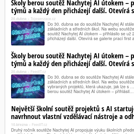
Školy berou soutěž Nachytej AI útokem – př
týmů a každý den přicházejí další. Otevírá s
20.dubna
»
Tojesenzace.cz
Do 30. dubna se do soutěže Nachytej AI stále
základních a středních škol. Na webu soutěž
soutěž Nachytej AI útokem – přihlásilo se už
přicházejí další. Otevírá se galerie prací first
Školy berou soutěž Nachytej AI útokem – př
týmů a každý den přicházejí další. Otevírá s
20.dubna
»
FeedIT.cz
Do 30. dubna se do soutěže Nachytej AI stále
základních a středních škol. Na webu soutěže 
vybraných projektů, která ukazuje, jak lze s 
berou soutěž Nachytej AI útokem – přihlásil…
Největší školní soutěž projektů s AI startu
navrhnout vlastní vzdělávací nástroje a odh
10.března
»
FeedIT.cz
Druhý ročník soutěže Nachytej AI propojuje výuku školních před