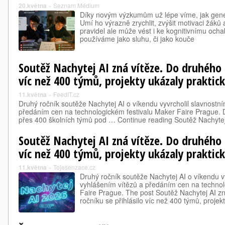
20.května
»
Seznam Médium
Díky novým výzkumům už lépe víme, jak genera
Umí ho výrazně zrychlit, zvýšit motivaci žáků 
pravidel ale může vést i ke kognitivnímu ocha
používáme jako sluhu, či jako kouče
Soutěž Nachytej AI zná vítěze. Do druhého r
víc než 400 týmů, projekty ukázaly praktick
11.května
»
FeedIT.cz
Druhý ročník soutěže Nachytej AI o víkendu vyvrcholil slavnostn
předáním cen na technologickém festivalu Maker Faire Prague. D
přes 400 školních týmů pod … Continue reading Soutěž Nachytej
Soutěž Nachytej AI zná vítěze. Do druhého r
víc než 400 týmů, projekty ukázaly praktick
11.května
»
Tojesenzace.cz
Druhý ročník soutěže Nachytej AI o víkendu v
vyhlášením vítězů a předáním cen na technol
Faire Prague. The post Soutěž Nachytej AI z
ročníku se přihlásilo víc než 400 týmů, proje