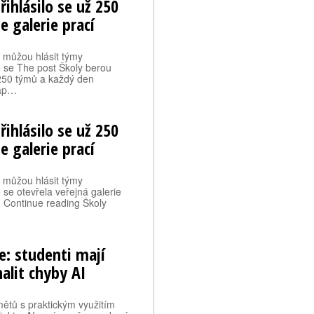
ihlásilo se už 250
e galerie prací
 můžou hlásit týmy
e se The post Školy berou
 250 týmů a každý den
 ap…
ihlásilo se už 250
e galerie prací
 můžou hlásit týmy
se otevřela veřejná galerie
… Continue reading Školy
je: studenti mají
alit chyby AI
mětů s praktickým využitím