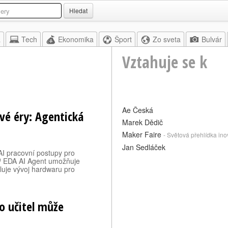
Hledat
a
Tech
Ekonomika
Šport
Zo sveta
Bulvár
Vztahuje se k
Ae Česká
vé éry: Agentická
Marek Dědič
Maker Faire
- Světová přehlídka inov
Jan Sedláček
AI pracovní postupy pro
™ EDA AI Agent umožňuje
luje vývoj hardwaru pro
o učitel může