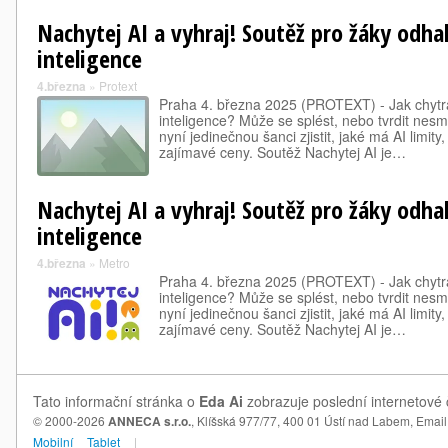
Nachytej AI a vyhraj! Soutěž pro žáky odhal
inteligence
4.března
»
Protext
Praha 4. března 2025 (PROTEXT) - Jak chytr
inteligence? Může se splést, nebo tvrdit nesm
nyní jedinečnou šanci zjistit, jaké má AI limity
zajímavé ceny. Soutěž Nachytej AI je…
Nachytej AI a vyhraj! Soutěž pro žáky odhal
inteligence
4.března
»
Metro
Praha 4. března 2025 (PROTEXT) - Jak chytr
inteligence? Může se splést, nebo tvrdit nesm
nyní jedinečnou šanci zjistit, jaké má AI limity
zajímavé ceny. Soutěž Nachytej AI je…
Tato informační stránka o
Eda Ai
zobrazuje poslední internetové 
© 2000-2026
ANNECA s.r.o.
, Klíšská 977/77, 400 01 Ústí nad Labem,
Email
Mobilní
Tablet
|