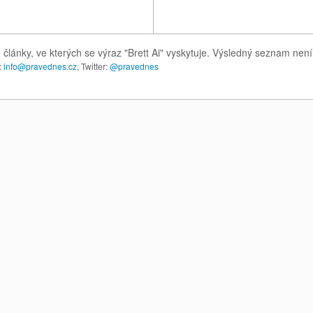
 články, ve kterých se výraz "Brett Ai" vyskytuje. Výsledný seznam není
:
info@pravednes.cz
, Twitter:
@pravednes