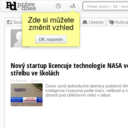
Zde si můžete
Souhrn
Moje
Z domova
Lifestyle
Kultúr
změnit vzhled
Brett Ai
OK, rozumím
Nový startup licencuje technologie NASA v
střelbu ve školách
24.června
»
fZone.cz
Cover vyvíjí jednoduché skenery podobné těm
inteligence rozpozná podle tvaru, velikosti a 
zbraně pod oblečením nebo v tašce.