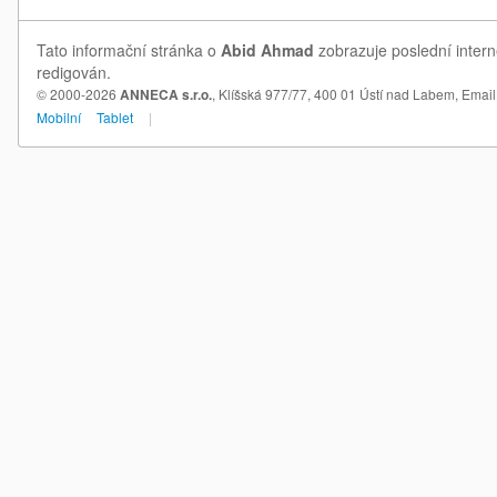
Tato informační stránka o
Abid Ahmad
zobrazuje poslední intern
redigován.
© 2000-2026
ANNECA s.r.o.
, Klíšská 977/77, 400 01 Ústí nad Labem,
Email
Mobilní
Tablet
|