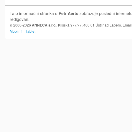
Tato informační stránka o
Petr Aerts
zobrazuje poslední interneto
redigován.
© 2000-2026
ANNECA s.r.o.
, Klíšská 977/77, 400 01 Ústí nad Labem,
Email
Mobilní
Tablet
|