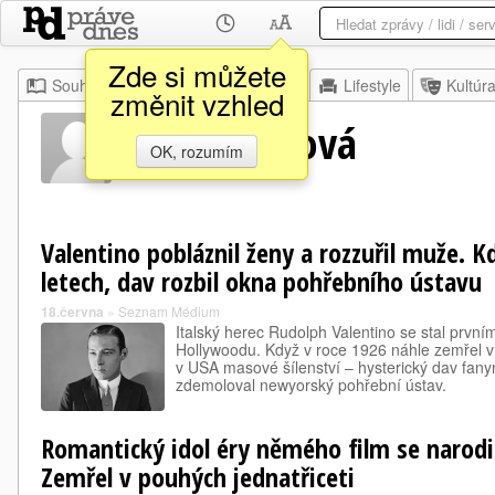
Zde si můžete
Souhrn
Moje
Z domova
Lifestyle
Kultúr
změnit vzhled
Jean Ackerová
OK, rozumím
Valentino pobláznil ženy a rozzuřil muže. K
letech, dav rozbil okna pohřebního ústavu
18.června
»
Seznam Médium
Italský herec Rudolph Valentino se stal pr
Hollywoodu. Když v roce 1926 náhle zemřel v
v USA masové šílenství – hysterický dav fan
zdemoloval newyorský pohřební ústav.
Romantický idol éry němého film se narodil
Zemřel v pouhých jednatřiceti