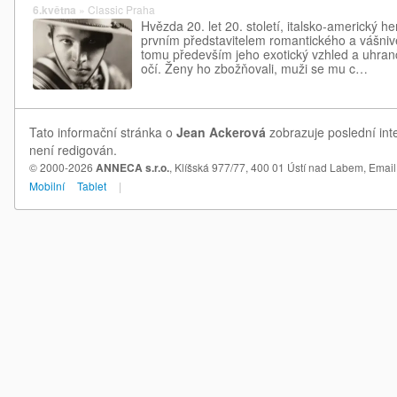
6.května
»
Classic Praha
Hvězda 20. let 20. století, italsko-americký h
prvním představitelem romantického a vášnivé
tomu především jeho exotický vzhled a uhran
očí. Ženy ho zbožňovali, muži se mu c…
Tato informační stránka o
Jean Ackerová
zobrazuje poslední int
není redigován.
© 2000-2026
ANNECA s.r.o.
, Klíšská 977/77, 400 01 Ústí nad Labem,
Email
Mobilní
Tablet
|