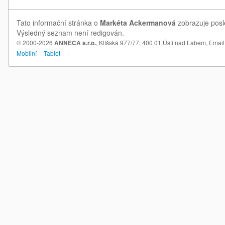
Tato informační stránka o
Markéta Ackermanová
zobrazuje posl
Výsledný seznam není redigován.
© 2000-2026
ANNECA s.r.o.
, Klíšská 977/77, 400 01 Ústí nad Labem,
Email
Mobilní
Tablet
|