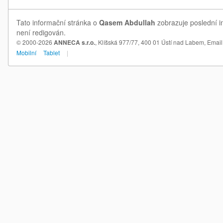
Tato informační stránka o
Qasem Abdullah
zobrazuje poslední i
není redigován.
© 2000-2026
ANNECA s.r.o.
, Klíšská 977/77, 400 01 Ústí nad Labem,
Email
Mobilní
Tablet
|