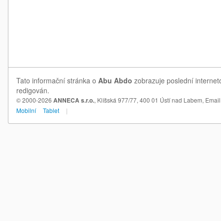
Tato informační stránka o
Abu Abdo
zobrazuje poslední internet
redigován.
© 2000-2026
ANNECA s.r.o.
, Klíšská 977/77, 400 01 Ústí nad Labem,
Email
Mobilní
Tablet
|