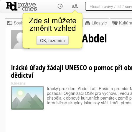
Zde si můžete
Souhrn
Moje
Z domova
Lifestyle
Kultúr
změnit vzhled
Latif Rašíd Abdel
OK, rozumím
Irácké úřady žádají UNESCO o pomoc při ob
dědictví
6.března
Irácký prezident Abdel Latif Rašíd a premié
požádali Organizaci OSN pro výchovu, vědu 
přispěla k obnově kulturních památek země 
teroristické skupiny Islámský stát. Iráčtí před