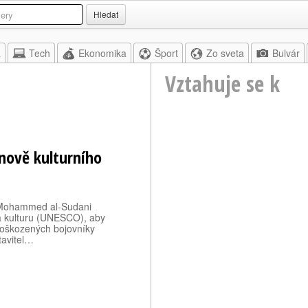
Hledat
a
Tech
Ekonomika
Šport
Zo sveta
Bulvár
Vztahuje se k
nově kulturního
r Mohammed al-Sudani
a kulturu (UNESCO), aby
poškozených bojovníky
stavitel…