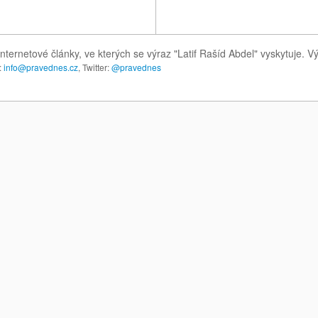
nternetové články, ve kterých se výraz "Latif Rašíd Abdel" vyskytuje. 
:
info@pravednes.cz
, Twitter:
@pravednes