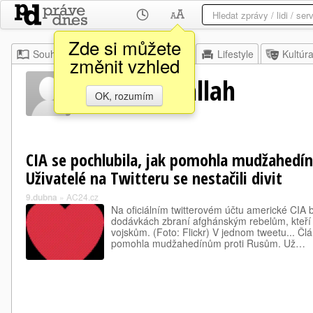
Zde si můžete
Souhrn
Moje
Z domova
Lifestyle
Kultúr
změnit vzhled
Sarah Abdallah
OK, rozumím
CIA se pochlubila, jak pomohla mudžahedí
Uživatelé na Twitteru se nestačili divit
9.dubna
»
AC24.cz
Na oficiálním twitterovém účtu americké CIA 
dodávkách zbraní afghánským rebelům, kteří 
vojskům. (Foto: Flickr) V jednom tweetu... Člá
pomohla mudžahedínům proti Rusům. Už…