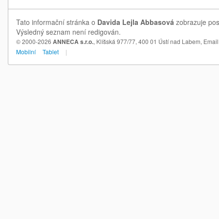
Tato informační stránka o
Davida Lejla Abbasová
zobrazuje posl
Výsledný seznam není redigován.
© 2000-2026
ANNECA s.r.o.
, Klíšská 977/77, 400 01 Ústí nad Labem,
Email
Mobilní
Tablet
|