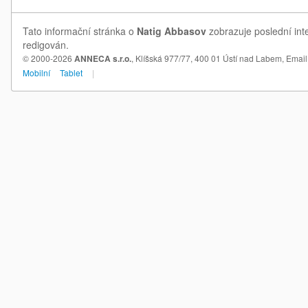
Tato informační stránka o
Natig Abbasov
zobrazuje poslední int
redigován.
© 2000-2026
ANNECA s.r.o.
, Klíšská 977/77, 400 01 Ústí nad Labem,
Email
Mobilní
Tablet
|