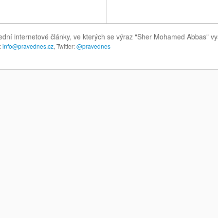
ední internetové články, ve kterých se výraz "Sher Mohamed Abbas" vy
:
info@pravednes.cz
, Twitter:
@pravednes