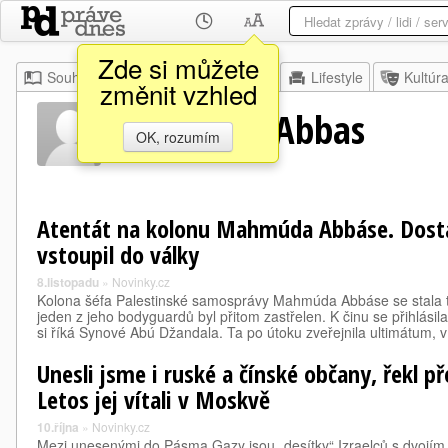
Zde si můžete
Souhrn
Moje
Z domova
Lifestyle
Kultúr
změnit vzhled
Mahmoud Abbas
OK, rozumím
Atentát na kolonu Mahmúda Abbáse. Dosta
vstoupil do války
8.listopadu
»
Novinky.cz
Kolona šéfa Palestinské samosprávy Mahmúda Abbáse se stala 
jeden z jeho bodyguardů byl přitom zastřelen. K činu se přihlási
si říká Synové Abú Džandala. Ta po útoku zveřejnila ultimátum,
Unesli jsme i ruské a čínské občany, řekl p
Letos jej vítali v Moskvě
10.října
»
Novinky.cz
Mezi unesenými do Pásma Gazy jsou „desítky“ Izraelců s dvojím