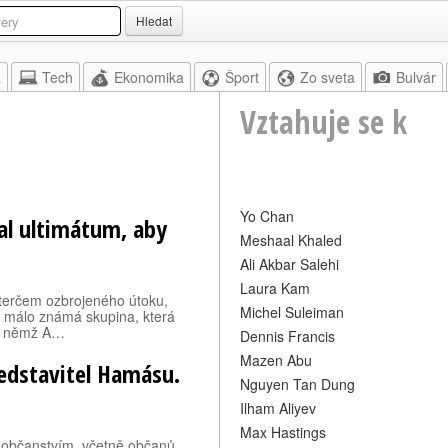
Hledat
a
Tech
Ekonomika
Šport
Zo sveta
Bulvár
Vztahuje se k
Yo Chan
l ultimátum, aby
Meshaal Khaled
Ali Akbar Salehi
Laura Kam
terčem ozbrojeného útoku,
Michel Suleiman
la málo známá skupina, která
 v němž A…
Dennis Francis
Mazen Abu
ředstavitel Hamásu.
Nguyen Tan Dung
Ilham Aliyev
Max Hastings
 občanstvím, včetně občanů