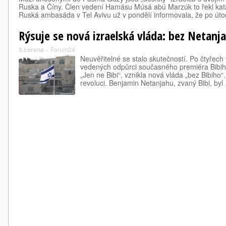
Ruska a Číny. Člen vedení Hamásu Músá abú Marzúk to řekl katar
Ruská ambasáda v Tel Avivu už v pondělí informovala, že po úto
Rýsuje se nová izraelská vláda: bez Netanj
3.června
»
Forum24
Neuvěřitelné se stalo skutečností. Po čtyřech
vedených odpůrci současného premiéra Bibi
„Jen ne Bibi“, vznikla nová vláda „bez Bibiho“
revoluci. Benjamin Netanjahu, zvaný Bibi, byl