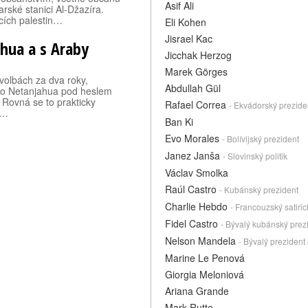
Asif Ali
ské stanici Al-Džazíra.
cích palestin…
Eli Kohen
Jisrael Kac
ahua a s Araby
Jicchak Herzog
Marek Görges
 volbách za dva roky,
Abdullah Gül
ho Netanjahua pod heslem
. Rovná se to prakticky
Rafael Correa
- Ekvádorský prezide
 …
Ban Ki
Evo Morales
- Bolívijský prezident
Janez Janša
- Slovinský politik
Václav Smolka
Raúl Castro
- Kubánský prezident
Charlie Hebdo
- Francouzský satiri
Fidel Castro
- Bývalý kubánský prez
Nelson Mandela
- Bývalý prezident 
Marine Le Penová
Giorgia Meloniová
Ariana Grande
Mark Rutte