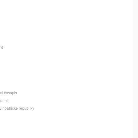
nt
cký časopis
ident
Jihoafrické republiky