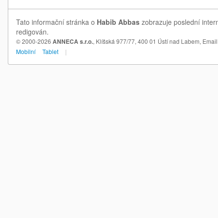
Tato informační stránka o
Habib Abbas
zobrazuje poslední inter
redigován.
© 2000-2026
ANNECA s.r.o.
, Klíšská 977/77, 400 01 Ústí nad Labem,
Email
Mobilní
Tablet
|