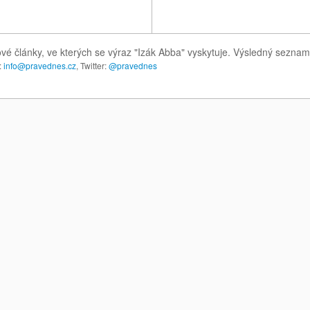
vé články, ve kterých se výraz "Izák Abba" vyskytuje. Výsledný seznam
:
info@pravednes.cz
, Twitter:
@pravednes