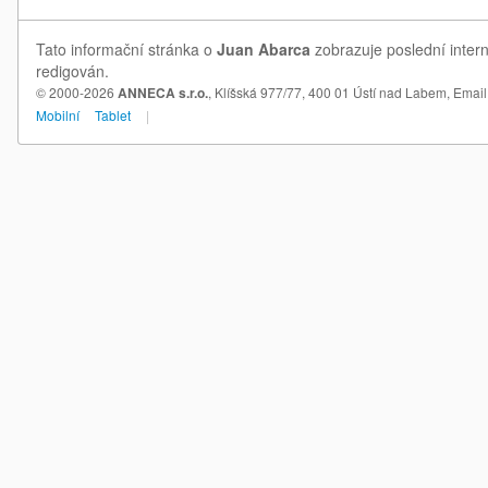
Tato informační stránka o
Juan Abarca
zobrazuje poslední inter
redigován.
© 2000-2026
ANNECA s.r.o.
, Klíšská 977/77, 400 01 Ústí nad Labem,
Email
Mobilní
Tablet
|