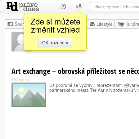
Zde si můžete
Souhrn
Moje
Z domova
Lifestyle
Kultúr
změnit vzhled
Ter Aar
OK, rozumím
Art exchange – obrovská příležitost se něc
19.května
Už podruhé se vypravili reprezentanti výtva
partnerského města Ter Aar v Nizozemsku v r