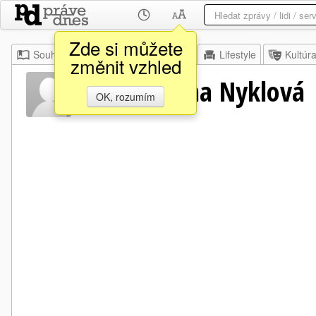
Zde si můžete
Souhrn
Moje
Z domova
Lifestyle
Kultúr
změnit vzhled
Anny Johana Nyklová
OK, rozumím