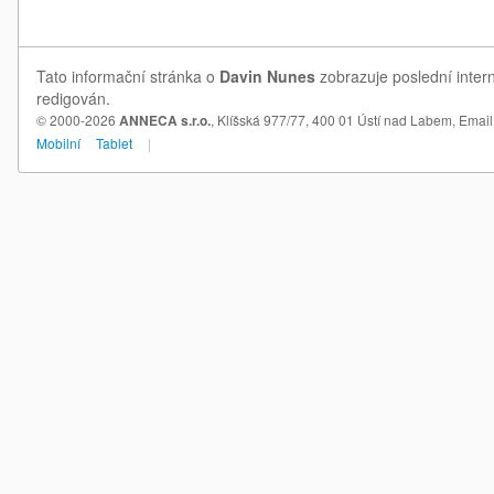
Tato informační stránka o
Davin Nunes
zobrazuje poslední inter
redigován.
© 2000-2026
ANNECA s.r.o.
, Klíšská 977/77, 400 01 Ústí nad Labem,
Email
Mobilní
Tablet
|