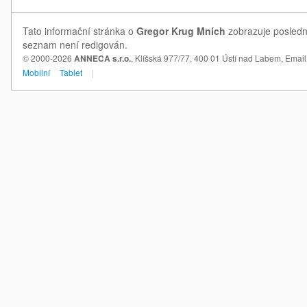
Tato informační stránka o
Gregor Krug Mních
zobrazuje poslední
seznam není redigován.
© 2000-2026
ANNECA s.r.o.
, Klíšská 977/77, 400 01 Ústí nad Labem,
Email
Mobilní
Tablet
|