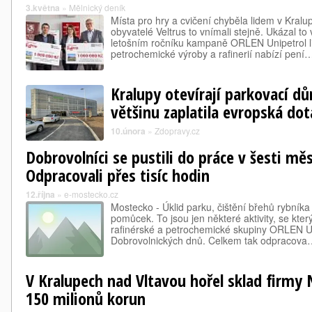
3.května
»
Mělnický deník
Místa pro hry a cvičení chyběla lidem v Kralu
obyvatelé Veltrus to vnímali stejně. Ukázal to
letošním ročníku kampaně ORLEN Unipetrol l
petrochemické výroby a rafinerií nabízí pení
Kralupy otevírají parkovací dů
většinu zaplatila evropská dot
10.února
»
Zdopravy.cz
Dobrovolníci se pustili do práce v šesti mě
Odpracovali přes tisíc hodin
12.října
»
e-mostecko.cz
Mostecko - Úklid parku, čištění břehů rybníka 
pomůcek. To jsou jen některé aktivity, se kt
rafinérské a petrochemické skupiny ORLEN Un
Dobrovolnických dnů. Celkem tak odpracova
V Kralupech nad Vltavou hořel sklad firmy
150 milionů korun