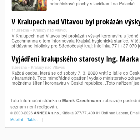
odpočinkové plochy s lavičkami na Palacké…
V Kralupech nad Vltavou byl prokázán výsk
11.března
»
Kralupy nad Vltavou
V Kralupech nad Vltavou byl prokázán výskyt koronaviru u jedné
Czechmanna o tom informovala Krajská hygienická stanice. V této
přidáváme infolinky pro Středočeský kraj: Infolinka 771 137 070 
Vyjádření kralupského starosty Ing. Mark
8.března
»
Kralupy nad Vltavou
Každá osoba, která se od soboty 7. 3. 2020 vrátí z Itálie do Česk
v karanténě. Toto mimořádné opatření vydalo ministerstvo zdravo
možnému šíření koronaviru v České republice. „Toto nařízení 
Tato informační stránka o
Marek Czechmann
zobrazuje poslední
seznam není redigován.
© 2000-2026
ANNECA s.r.o.
, Klíšská 977/77, 400 01 Ústí nad Labem,
Email
Mobilní
Tablet
|