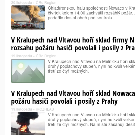
20.listopadu
»
ČRo Region
Chladírenskou halu společnosti Nowaco v Kra
čtvrtek kolem 14.00 zachvátil rozsáhlý požár.
podařilo dostat oheň pod kontrolu.
V Kralupech nad Vltavou hoří sklad firmy 
rozsahu požáru hasiči povolali i posily z Pr
19.listopadu
»
ČRo Region
V Kralupech nad Vltavou na Mělnicku hoří sklad
druhý poplachový stupeň, nyní ho kvůli velké
třetí ze čtyř možných.
V Kralupech nad Vltavou hoří sklad Nowaca
požáru hasiči povolali i posily z Prahy
19.listopadu
»
iROZHLAS
V Kralupech nad Vltavou na Mělnicku hoří sklad
druhý poplachový stupeň, nyní ho kvůli velké
třetí ze čtyř možných. Na místě zasahují desí