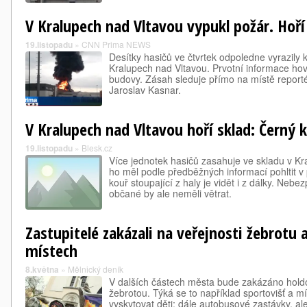
V Kralupech nad Vltavou vypukl požár. Hoř
19.listopadu
»
CNN Prima NEWS
Desítky hasičů ve čtvrtek odpoledne vyrazily
Kralupech nad Vltavou. Prvotní informace hov
budovy. Zásah sleduje přímo na místě repo
Jaroslav Kasnar.
V Kralupech nad Vltavou hoří sklad: Černý k
19.listopadu
»
Blesk.cz
Více jednotek hasičů zasahuje ve skladu v Kr
ho měl podle předběžných informací pohltit v
kouř stoupající z haly je vidět i z dálky. Nebe
občané by ale neměli větrat.
Zastupitelé zakázali na veřejnosti žebrotu a
místech
8.května
»
Mělnický deník
V dalších částech města bude zakázáno holdo
žebrotou. Týká se to například sportovišť a m
vyskytovat děti; dále autobusové zastávky, al