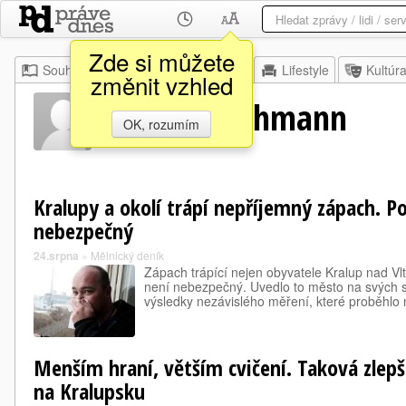
Zde si můžete
Souhrn
Moje
Z domova
Lifestyle
Kultúr
změnit vzhled
Marek Czechmann
OK, rozumím
Kralupy a okolí trápí nepříjemný zápach. P
nebezpečný
24.srpna
»
Mělnický deník
Zápach trápící nejen obyvatele Kralup nad Vlta
není nebezpečný. Uvedlo to město na svých s
výsledky nezávislého měření, které proběhlo n
Menším hraní, větším cvičení. Taková zlepš
na Kralupsku