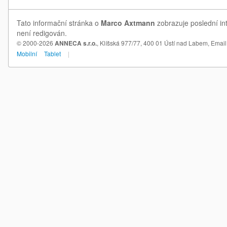
Tato informační stránka o
Marco Axtmann
zobrazuje poslední in
není redigován.
© 2000-2026
ANNECA s.r.o.
, Klíšská 977/77, 400 01 Ústí nad Labem,
Email
Mobilní
Tablet
|