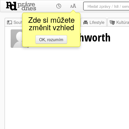
Zde si můžete
Souhrn
Moje
Z domova
Lifestyle
Kultúr
změnit vzhled
Thomas Ashworth
OK, rozumím