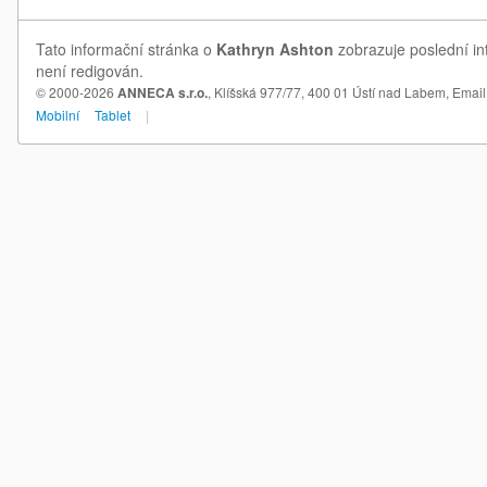
Tato informační stránka o
Kathryn Ashton
zobrazuje poslední in
není redigován.
© 2000-2026
ANNECA s.r.o.
, Klíšská 977/77, 400 01 Ústí nad Labem,
Email
Mobilní
Tablet
|