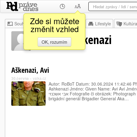
Zde si můžete
Souhrn
Moje
Z domova
Lifestyle
Kultúr
změnit vzhled
Jméno Ashkenazi
OK, rozumím
Aškenazi, Avi
30.června
»
valka.cz
Autor: RoBoT Datum: 30.06.2024 11:42:46 Př
Ashkenazi Jméno: Given Name: Avi Avi Jméno 
אבי אשכנזי Fotografie či obrázek: Photograph or Picture: Hodnost: Rank:
brigádní generál Brigadier General Aka…