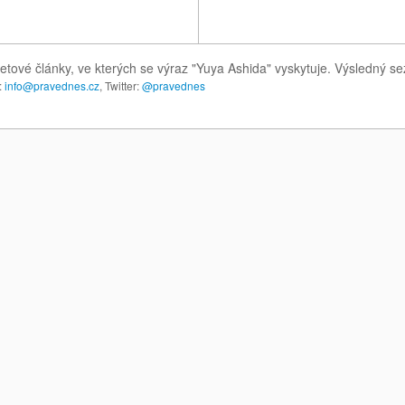
etové články, ve kterých se výraz "Yuya Ashida" vyskytuje. Výsledný s
:
info@pravednes.cz
, Twitter:
@pravednes