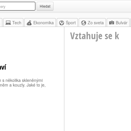
Hledat
a
Tech
Ekonomika
Šport
Zo sveta
Bulvár
Vztahuje se k
aví
 s několika skleněnými
hněm a kouzly. Jaké to je,