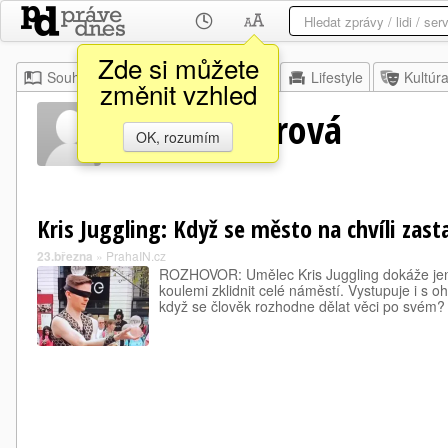
Zde si můžete
Souhrn
Moje
Z domova
Lifestyle
Kultúr
změnit vzhled
Chaja Asherová
OK, rozumím
Kris Juggling: Když se město na chvíli zast
23.března
»
PrahaIN.cz
ROZHOVOR: Umělec Kris Juggling dokáže jen
koulemi zklidnit celé náměstí. Vystupuje i s o
když se člověk rozhodne dělat věci po svém?