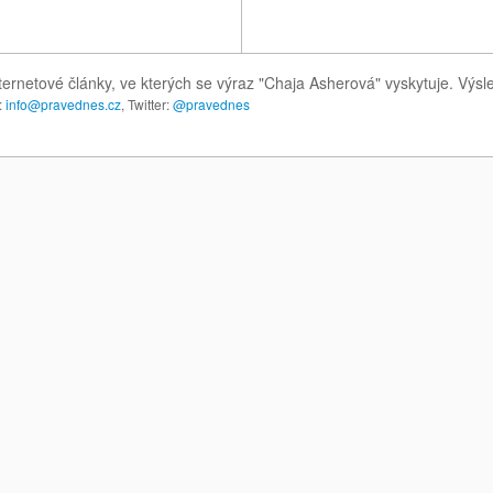
ternetové články, ve kterých se výraz "Chaja Asherová" vyskytuje. Výs
:
info@pravednes.cz
, Twitter:
@pravednes