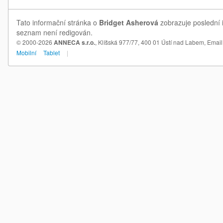
Tato informační stránka o
Bridget Asherová
zobrazuje poslední i
seznam není redigován.
© 2000-2026
ANNECA s.r.o.
, Klíšská 977/77, 400 01 Ústí nad Labem,
Email
Mobilní
Tablet
|