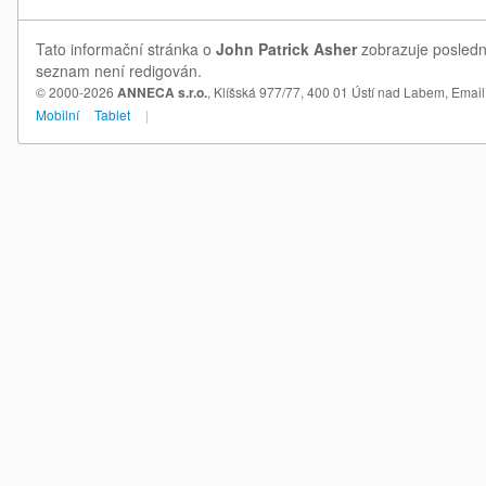
Tato informační stránka o
John Patrick Asher
zobrazuje poslední
seznam není redigován.
© 2000-2026
ANNECA s.r.o.
, Klíšská 977/77, 400 01 Ústí nad Labem,
Email
Mobilní
Tablet
|