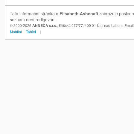
Tato informační stránka o
Elisabeth Ashenafi
zobrazuje poslední
seznam není redigován.
© 2000-2026
ANNECA s.r.o.
, Klíšská 977/77, 400 01 Ústí nad Labem,
Email
Mobilní
Tablet
|