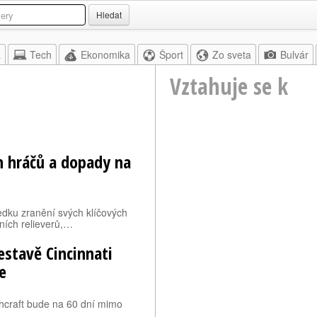
Hledat
a
Tech
Ekonomika
Šport
Zo sveta
Bulvár
Vztahuje se k
ch hráčů a dopady na
dku zranění svých klíčových
vních relieverů,…
estavě Cincinnati
e
hcraft bude na 60 dní mimo
…