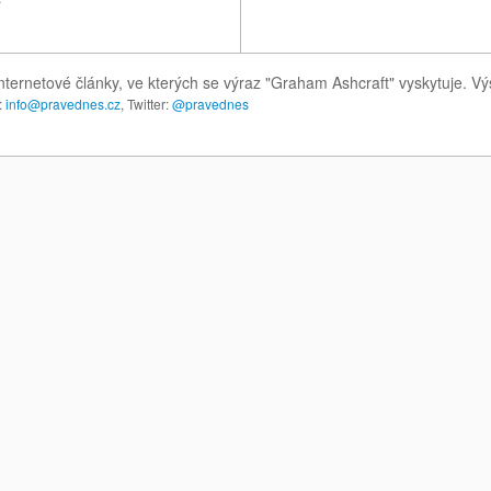
nternetové články, ve kterých se výraz "Graham Ashcraft" vyskytuje. V
:
info@pravednes.cz
, Twitter:
@pravednes