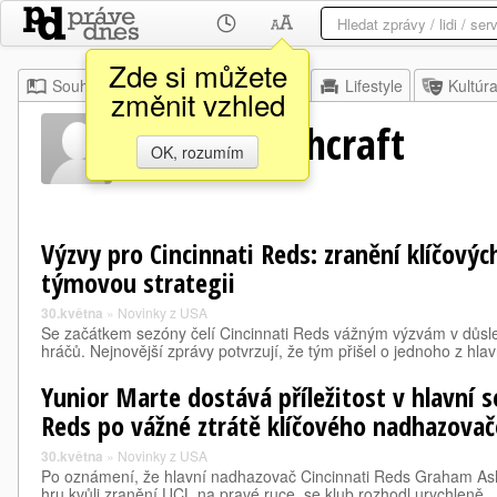
Zde si můžete
Souhrn
Moje
Z domova
Lifestyle
Kultúr
změnit vzhled
Graham Ashcraft
OK, rozumím
Výzvy pro Cincinnati Reds: zranění klíčový
týmovou strategii
30.května
»
Novinky z USA
Se začátkem sezóny čelí Cincinnati Reds vážným výzvám v důsle
hráčů. Nejnovější zprávy potvrzují, že tým přišel o jednoho z hla
Yunior Marte dostává příležitost v hlavní s
Reds po vážné ztrátě klíčového nadhazovač
30.května
»
Novinky z USA
Po oznámení, že hlavní nadhazovač Cincinnati Reds Graham As
hru kvůli zranění UCL na pravé ruce, se klub rozhodl urychleně