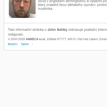
Soud v anglickém Birminghamu si vyslechl při
který znásilnil ženu sikhského vyznání, protože
muslimka.
Tato informační stránka o
John Ashby
zobrazuje poslední intern
redigován.
© 2000-2026
ANNECA s.r.o.
, Klíšská 977/77, 400 01 Ústí nad Labem,
Email
Mobilní
Tablet
|