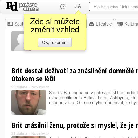
Zde si můžete
Souhrn
Moje
Z domova
Lifestyle
Kultúr
změnit vzhled
John Ashby
OK, rozumím
Brit dostal doživotí za znásilnění domnělé
útokem se léčil
25.dubna
»
Novinky.cz
Soud v Birminghamu v pátek přiřkl trest odnět
dvaatřicetiletému Britovi Johnu Ashbymu, který
mladou ženu. O té se mylně domníval, že byl
Brit znásilnil ženu, protože si myslel, že j
21.dubna
»
Novinky.cz