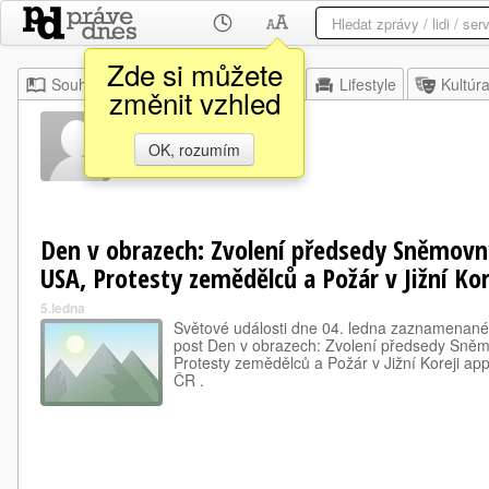
Zde si můžete
Souhrn
Moje
Z domova
Lifestyle
Kultúr
změnit vzhled
Tal Ash
OK, rozumím
Den v obrazech: Zvolení předsedy Sněmovn
USA, Protesty zemědělců a Požár v Jižní Kor
5.ledna
Světové události dne 04. ledna zaznamenané
post Den v obrazech: Zvolení předsedy Sně
Protesty zemědělců a Požár v Jižní Koreji ap
ČR .