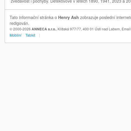
zvědavost i pochyby. Detektivové v letech 1890, 1941, 2023 a 20
Tato informační stránka o
Henry Ash
zobrazuje poslední internet
redigován.
© 2000-2026
ANNECA s.r.o.
, Klíšská 977/77, 400 01 Ústí nad Labem,
Email
Mobilní
Tablet
|