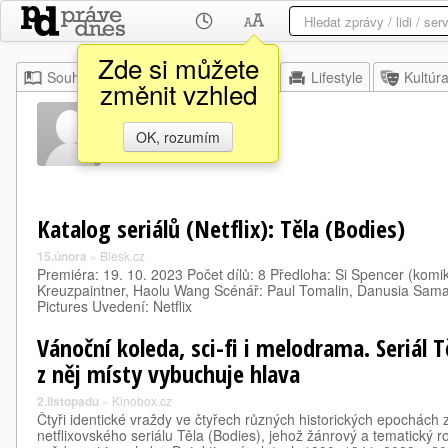
Zde si můžete
Souhrn
Moje
Z domova
Lifestyle
Kultúr
změnit vzhled
Henry Ash
OK, rozumím
Katalog seriálů (Netflix): Těla (Bodies)
15.února
»
Blesk.cz
Premiéra: 19. 10. 2023 Počet dílů: 8 Předloha: Si Spencer (komi
Kreuzpaintner, Haolu Wang Scénář: Paul Tomalin, Danusia Sam
Pictures Uvedení: Netflix
Vánoční koleda, sci-fi i melodrama. Seriál Tě
z něj místy vybuchuje hlava
2.listopadu
»
Kinobox.cz
Čtyři identické vraždy ve čtyřech různých historických epochách 
netflixovského seriálu Těla (Bodies), jehož žánrový a tematický 