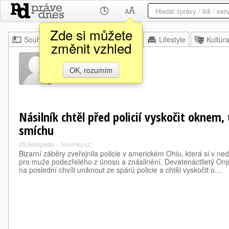
Zde si můžete
Souhrn
Moje
Z domova
Lifestyle
Kultúr
změnit vzhled
Blue Ash
OK, rozumím
Násilník chtěl před policií vyskočit oknem,
smíchu
25.listopadu
»
Novinky.cz
Bizarní záběry zveřejnila policie v americkém Ohiu, která si v ned
pro muže podezřelého z únosu a znásilnění. Devatenáctiletý On
na poslední chvíli uniknout ze spárů policie a chtěl vyskočit o…