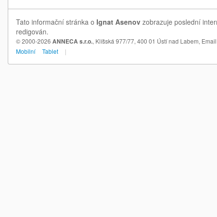
Tato informační stránka o
Ignat Asenov
zobrazuje poslední inter
redigován.
© 2000-2026
ANNECA s.r.o.
, Klíšská 977/77, 400 01 Ústí nad Labem,
Email
Mobilní
Tablet
|