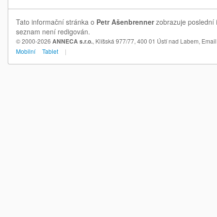
Tato informační stránka o
Petr Ašenbrenner
zobrazuje poslední i
seznam není redigován.
© 2000-2026
ANNECA s.r.o.
, Klíšská 977/77, 400 01 Ústí nad Labem,
Email
Mobilní
Tablet
|