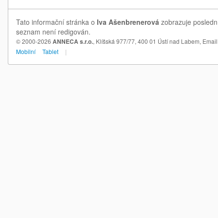
Tato informační stránka o
Iva Ašenbrenerová
zobrazuje poslední
seznam není redigován.
© 2000-2026
ANNECA s.r.o.
, Klíšská 977/77, 400 01 Ústí nad Labem,
Email
Mobilní
Tablet
|