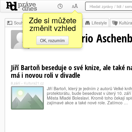
Zde si můžete
Souhrn
Moje
Z domova
Lifestyle
Kultúr
změnit vzhled
Charles Mario Aschen
OK, rozumím
Jiří Bartoň beseduje o své knize, ale také n
má i novou roli v divadle
8.září
»
Kultura21.cz
Jiří Bartoň, který je jedním z autorů Velké kni
protektorátu, bude besedovat v úterý 10. září
Města Mladé Boleslavi. Kromě toho čekají spi
zajímavé akce a také nové role. Zatímco …