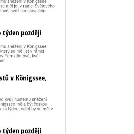
tému sněžení v Königssee
 se měl jet v rámci Světového
ové, kvůli neustávajícím
o týden později
tému sněžení v Königssee
terý se měl jet v rámci
y Fernstädtové, kvůli
ědi …
stů v Königssee,
end kvůli hustému sněžení
önigssee měla být českou
za týden, odjet by se měl v
o týden později