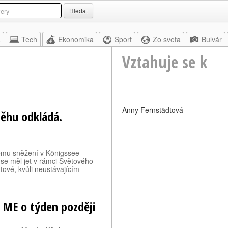
Hledat
a
Tech
Ekonomika
Šport
Zo sveta
Bulvár
Vztahuje se k
Anny Fernstädtová
něhu odkládá.
tému sněžení v Königssee
 se měl jet v rámci Světového
ové, kvůli neustávajícím
o ME o týden později