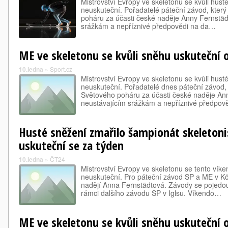
Mistrovství Evropy ve skeletonu se kvůli hus
neuskuteční. Pořadatelé páteční závod, který
poháru za účasti české naděje Anny Fernstädt
srážkám a nepříznivé předpovědi na da…
ME ve skeletonu se kvůli sněhu uskuteční 
10.ledna
»
Sport.cz
Mistrovství Evropy ve skeletonu se kvůli hus
neuskuteční. Pořadatelé dnes páteční závod, k
Světového poháru za účasti české naděje Ann
neustávajícím srážkám a nepříznivé předpov
Husté sněžení zmařilo šampionát skeletoni
uskuteční se za týden
10.ledna
»
ČT24
Mistrovství Evropy ve skeletonu se tento vík
neuskuteční. Pro páteční závod SP a ME v K
nadějí Anna Fernstädtová. Závody se pojedou 
rámci dalšího závodu SP v Iglsu. Víkendo…
ME ve skeletonu se kvůli sněhu uskuteční 