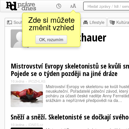
Zde si můžete
Souhrn
Moje
Z domova
Lifestyle
Kultúr
změnit vzhled
Markus Aschauer
OK, rozumím
Mistrovství Evropy skeletonistů se kvůli s
Pojede se o týden později na jiné dráze
10.ledna
»
iROZHLAS
Mistrovství Evropy ve skeletonu se kvůli hus
neuskuteční. Pořadatelé páteční závod, který
poháru za účasti české naděje Anny Fernstädt
srážkám a nepříznivé předpovědi na da…
Sněží a sněží. Skeletonisté se dočkají svéh
10.ledna
»
iDNES.cz