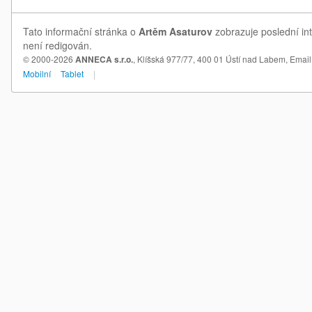
Tato informační stránka o
Artěm Asaturov
zobrazuje poslední in
není redigován.
© 2000-2026
ANNECA s.r.o.
, Klíšská 977/77, 400 01 Ústí nad Labem,
Email
Mobilní
Tablet
|