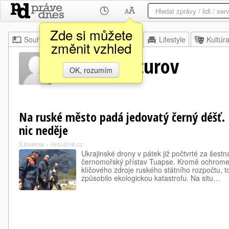
Zde si můžete
Souhrn
Moje
Z domova
Lifestyle
Kultúr
změnit vzhled
Artěm Asaturov
OK, rozumím
Na ruské město padá jedovatý černý déšť. P
nic neděje
5.května
»
Aktuálně.cz
Ukrajinské drony v pátek již počtvrté za šestn
černomořský přístav Tuapse. Kromě ochromen
klíčového zdroje ruského státního rozpočtu, 
způsobilo ekologickou katastrofu. Na situ…