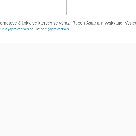
ternetové články, ve kterých se výraz "Ruben Asatrjan" vyskytuje. Výs
:
info@pravednes.cz
, Twitter:
@pravednes