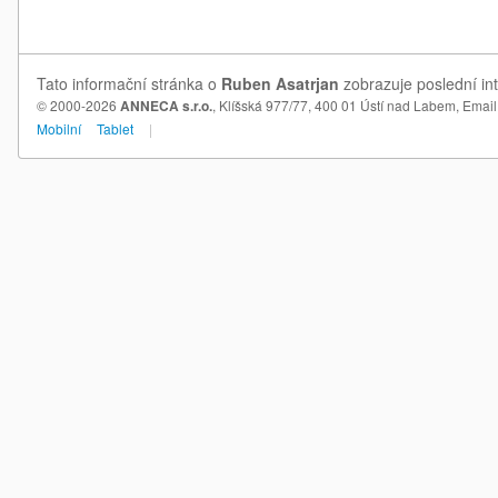
Tato informační stránka o
Ruben Asatrjan
zobrazuje poslední in
© 2000-2026
ANNECA s.r.o.
, Klíšská 977/77, 400 01 Ústí nad Labem,
Email
Mobilní
Tablet
|