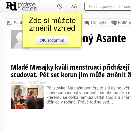
Zde si můžete
Souhrn
Moje
Z domova
Lifestyle
Kultúr
změnit vzhled
Kenya Drobný Asante
OK, rozumím
Mladé Masajky kvůli menstruaci přicházej
studovat. Pět set korun jim může změnit ž
26.února
»
WHAT news
Pětistovka. Na naše poměry to zní až neuvěřit
lepší budoucnost v podobě jednoho balíčku m
kterému se dívka nemusí vzdát studia a smíři
dělnice v rodině. Právě teď se vyd…