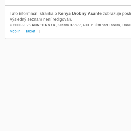
Tato informační stránka o
Kenya Drobný Asante
zobrazuje posle
Výsledný seznam není redigován.
© 2000-2026
ANNECA s.r.o.
, Klíšská 977/77, 400 01 Ústí nad Labem,
Email
Mobilní
Tablet
|