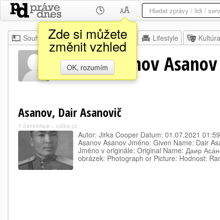
Zde si můžete
Souhrn
Moje
Z domova
Lifestyle
Kultúr
změnit vzhled
Jméno Asanov Asanov
OK, rozumím
Asanov, Dair Asanovič
1.července
»
valka.cz
Autor: Jirka Cooper Datum: 01.07.2021 01:59
Asanov Asanov Jméno: Given Name: Dair Asa
Jméno v originále: Original Name: Даир Аса́н
obrázek: Photograph or Picture: Hodnost: R