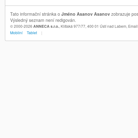
Tato informační stránka o
Jméno Asanov Asanov
zobrazuje pos
Výsledný seznam není redigován.
© 2000-2026
ANNECA s.r.o.
, Klíšská 977/77, 400 01 Ústí nad Labem,
Email
Mobilní
Tablet
|