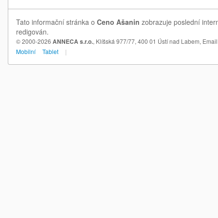
Tato informační stránka o
Ceno Ašanin
zobrazuje poslední inter
redigován.
© 2000-2026
ANNECA s.r.o.
, Klíšská 977/77, 400 01 Ústí nad Labem,
Email
Mobilní
Tablet
|