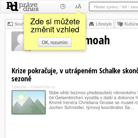
Zde si můžete
Souhrn
Moje
Z domova
Lifestyle
Kultúr
změnit vzhled
Gerald Asamoah
OK, rozumím
Krize pokračuje, v utrápeném Schalke skonči
sezoně
1.března
»
FotbalPortal.cz
Stále větší bezmoc představitelů německého 
04 Gelsenkirchen vyústila v další a dokonce
Kromě trenéra Christiana Grosse se museli roz
Jochen Schneider, týmový koordinátor Sa…