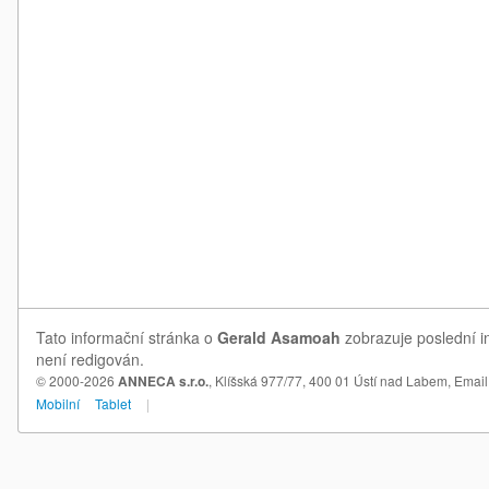
Tato informační stránka o
Gerald Asamoah
zobrazuje poslední i
není redigován.
© 2000-2026
ANNECA s.r.o.
, Klíšská 977/77, 400 01 Ústí nad Labem,
Email
Mobilní
Tablet
|