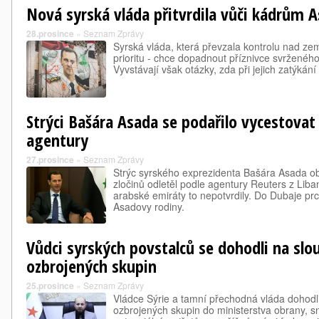
Nová syrská vláda přitvrdila vůči kádrům 
28.prosince
»
Seznam Zprávy
Syrská vláda, která převzala kontrolu nad zemí
prioritu - chce dopadnout příznivce svržené
Vyvstávají však otázky, zda při jejich zatýkání
Strýci Bašára Asada se podařilo vycestovat 
agentury
27.prosince
»
Seznam Zprávy
Strýc syrského exprezidenta Bašára Asada o
zločinů odletěl podle agentury Reuters z Lib
arabské emiráty to nepotvrdily. Do Dubaje p
Asadovy rodiny.
Vůdci syrských povstalců se dohodli na slo
ozbrojených skupin
25.prosince
»
Seznam Zprávy
Vládce Sýrie a tamní přechodná vláda dohodl
ozbrojených skupin do ministerstva obrany, s