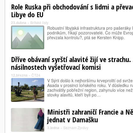
Role Ruska při obchodování s lidmi a převa
Libye do EU
23.dubna
»
Britské listy
Robustní libyjská infrastruktura pro pašeráky
podnikům, říkají pozorovatelé. Co může Evrop
převzala kontrolu?, ptá se Kersten Knipp.
Dříve obávaní syrští alavité žijí ve strachu. 
násilnostech vyšetřovací komisi
12.března
»
ČT24
V Sýrii došlo k nejhoršímu krveprolití od svr
Asada v prosinci loňského roku. V důsledku nás
zachvátily pobřežní region, zahynulo více než t
stovky alavitů, kteří byli po…
Ministři zahraničí Francie a 
jednat v Damašku
3.ledna
»
Seznam Zprávy