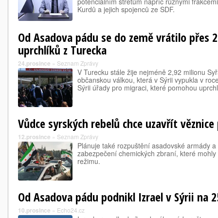
potenciálním střetům napříč různými frakcem
Kurdů a jejich spojenců ze SDF.
Od Asadova pádu se do země vrátilo přes 2
uprchlíků z Turecka
24.prosince
»
Seznam Zprávy
V Turecku stále žije nejméně 2,92 milionu Sy
občanskou válkou, která v Sýrii vypukla v roc
Sýrii úřady pro migraci, které pomohou uprchl
Vůdce syrských rebelů chce uzavřít věznice
12.prosince
»
Seznam Zprávy
Plánuje také rozpuštění asadovské armády a sl
zabezpečení chemických zbraní, které mohly
režimu.
Od Asadova pádu podnikl Izrael v Sýrii na 
10.prosince
»
Echo24.cz