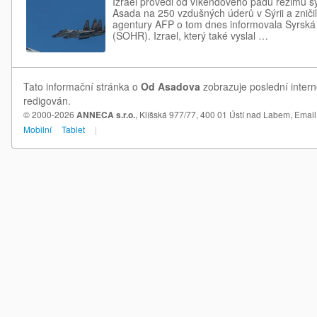
Izrael provedl od víkendového pádu režimu s
Asada na 250 vzdušných úderů v Sýrii a zničil
agentury AFP o tom dnes informovala Syrská 
(SOHR). Izrael, který také vyslal …
Tato informační stránka o
Od Asadova
zobrazuje poslední intern
redigován.
© 2000-2026
ANNECA s.r.o.
, Klíšská 977/77, 400 01 Ústí nad Labem,
Email
Mobilní
Tablet
|