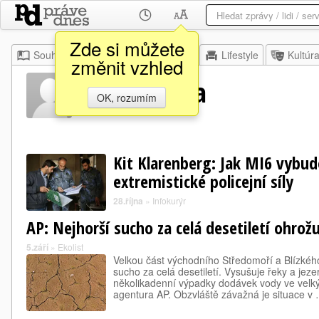
Zde si můžete
Souhrn
Moje
Z domova
Lifestyle
Kultúr
změnit vzhled
Od Asadova
OK, rozumím
Kit Klarenberg: Jak MI6 vybud
extremistické policejní síly
28.října
»
Infokurýr
AP: Nejhorší sucho za celá desetiletí ohrož
5.září
»
Ekolist
Velkou část východního Středomoří a Blízkéh
sucho za celá desetiletí. Vysušuje řeky a jeze
několikadenní výpadky dodávek vody ve velk
agentura AP. Obzvláště závažná je situace v