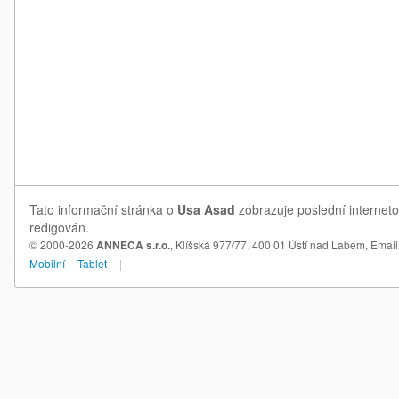
Tato informační stránka o
Usa Asad
zobrazuje poslední interneto
redigován.
© 2000-2026
ANNECA s.r.o.
, Klíšská 977/77, 400 01 Ústí nad Labem,
Email
Mobilní
Tablet
|