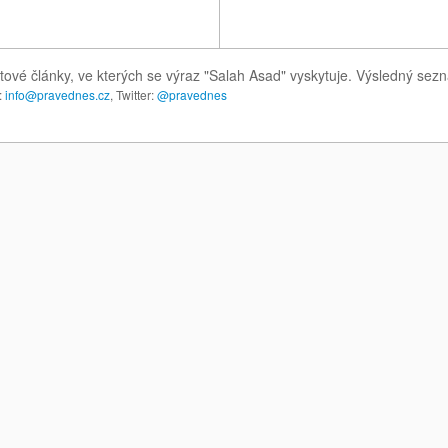
tové články, ve kterých se výraz "Salah Asad" vyskytuje. Výsledný sez
:
info@pravednes.cz
, Twitter:
@pravednes